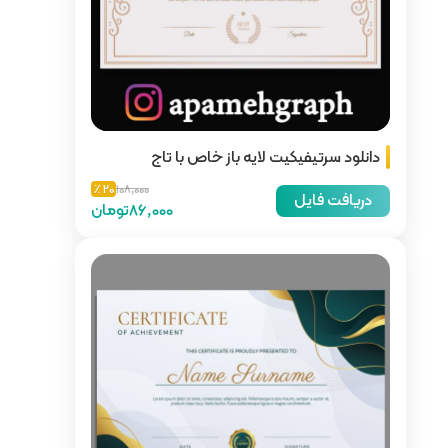
از خاص با تاج
20 ٪
108,000
86,000تومان