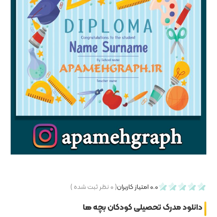
۰
نظر ثبت شده )
ن بچه ها