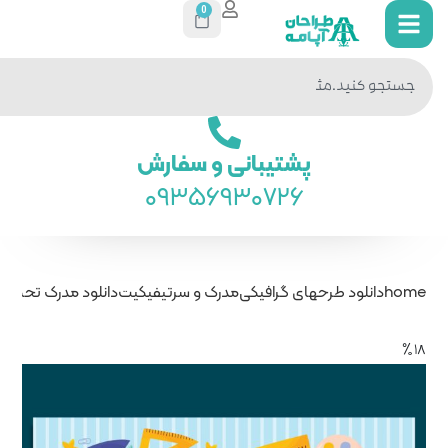
0
جستجو
در سایت
ی و سفارش
093569
درک و سرتیفیکیت
دانلود مدرک تحصیلی کودکان بچه ها