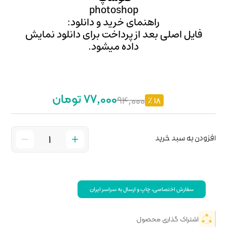
photo
ید و دانلود:
داخت برای دانلود نمایش
میشود.
77,000 تومان
 سراسر ایران