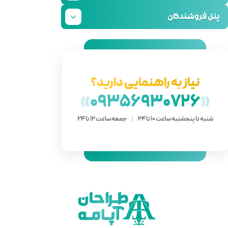
دارید؟
»
093
 ساعت 12 تا 24