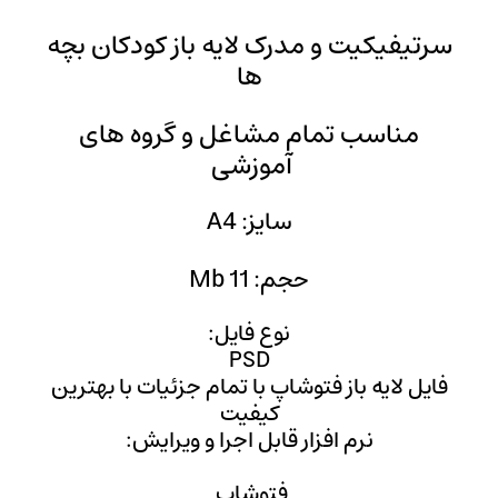
لایه باز کودکان بچه
ها
غل و گروه‌‌ های
وزشی
 A4
Mb
 فایل:
PS
با تمام جزئیات با بهترین
فیت
ل اجرا و ویرایش:
وشاپ