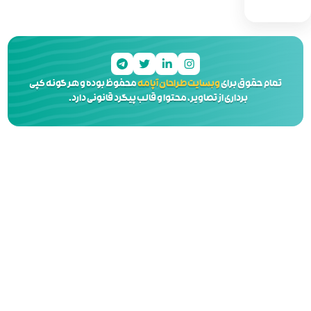
 آپامه
محفوظ بوده و هر گونه کپی
 و قالب پیگرد قانونی دارد.