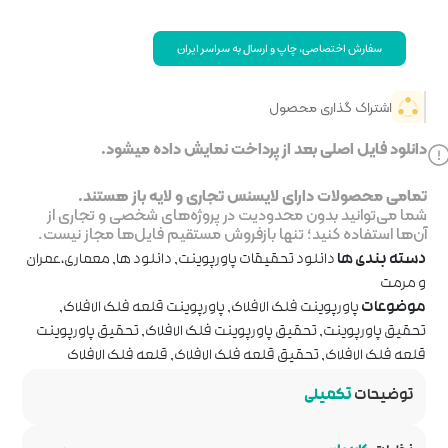
 سراسر ایران
خت نمایش داده میشود.
جاری و لایه باز هستند.
ر پروژه‌های شخصی و تجاری از
روش مستقیم فایل‌ها مجاز نیست.
پاورپوینت
,
دانلود ها
,
معماری،عمران
ک
,
پاورپوینت قلعه فلک الافلاک
,
نت فلک الافلاک
,
تحقیق پاورپوینت
ک الافلاک
,
قلعه فلک الافلاک