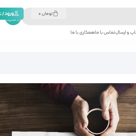
تومان
0
جستجو
ورود /
در سایت
پ و ارسال
تماس با ما
همکاری با ما