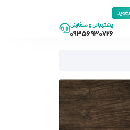
 عضویت
پشتیبانی و سفارش
09356930726