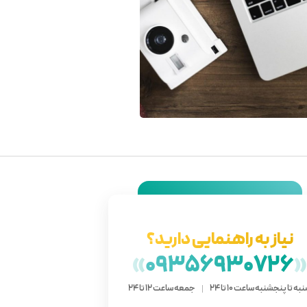
نیاز به راهنمایی دارید؟
»
09356930726
به تا پنجشنبه ساعت 10 تا 24
جمعه ساعت 12 تا 24