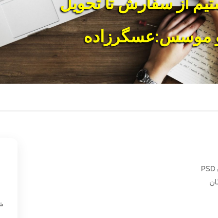
تیم از سفارش تا تحویل
و موسس:عسگرزاده
ان
«
شن