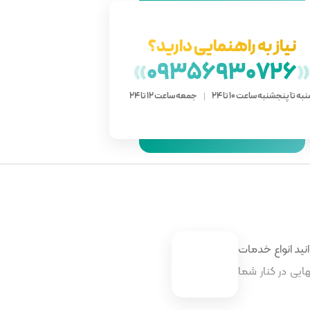
نیاز به راهنمایی دارید؟
»
09356930726
به تا پنجشنبه ساعت 10 تا 24
جمعه ساعت 12 تا 24
نید انواع خدمات
ایی در کنار شما