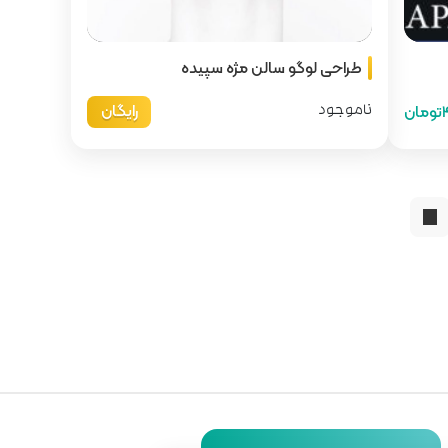
طراحی لوگو سالن مژه سپیده
رایگان
ن
ناموجود
←