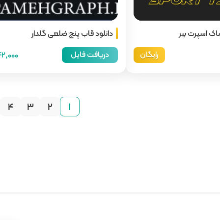
اک اسپرت ببر
دانلود قاب پنج ضلعی گلدار
رایگان
دریافت فایل
42,000توما
۴
۳
۲
۱