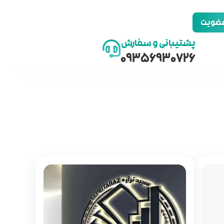
 عضویت
پشتیبانی و سفارش
09356930726