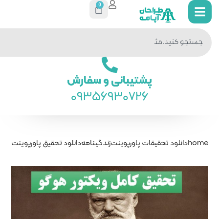
0
جستجو
در سایت
ی و سفارش
093569
ت
زندگینامه
دانلود تحقیق پاورپوینت ویکتورهوگو