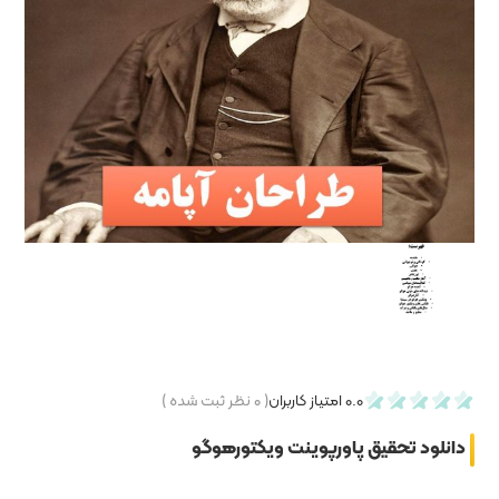
۰
نظر ثبت شده )
کتورهوگو