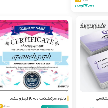
7 ٪
99,000
92,000تومان
وانشناسی
دانلود سرتیفیکیت لایه باز قرمز و سفید
3 ٪
64,000