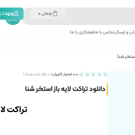
تومان
0
جستجو
ورود /
در سایت
پ و ارسال
تماس با ما
همکاری با ما
 استخر شنا
0.0
امتیاز کاربران
(
۰
نظر ثبت شده )
دانلود تراکت لایه باز استخر شنا
تراکت لای