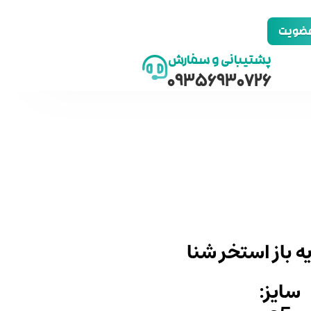
 عضویت
پشتیبانی و سفارش
09356930726
ه باز استخر شنا
سایز: