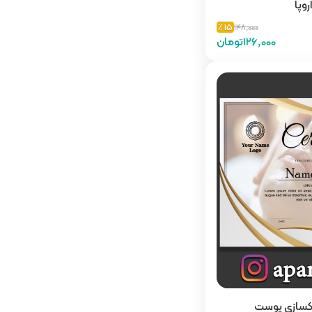
روپا
15 ٪
148,000
126,000تومان
اکسازی پوست