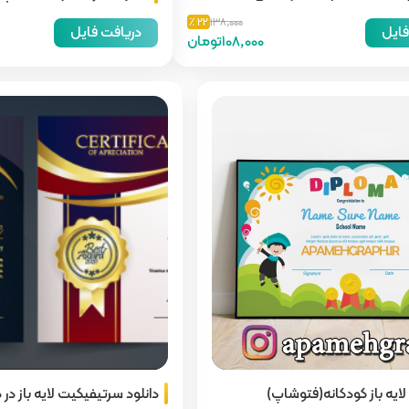
22 ٪
138,000
فایل
دریافت فایل
108,000تومان
لایه باز کودکانه(فتوشاپ)
دانلود سرتیفیکیت لایه باز در 