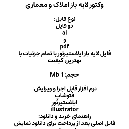
 املاک و معماری
 فایل:
 فایل
ai
و
pd
یرتور با تمام جزئیات با
ن کیفیت
Mb
ل اجرا و ویرایش:
وشاپ
ستیرتور
illust
ید و دانلود:
داخت برای دانلود نمایش