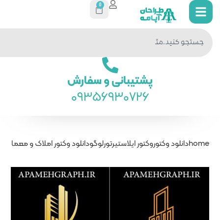
0
جستجو
در سایت
ی و سفارش
093569
رتور
لوگو
دانلود وکتور املاک و معماری