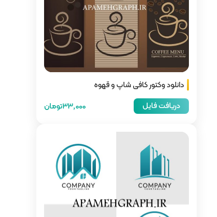
و قهوه
33,000تومان