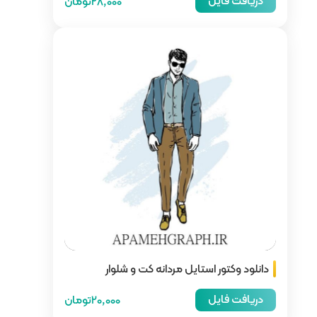
28,000تومان
انه کت و شلوار
20,000تومان