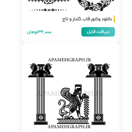
 تاج
32,000تومان