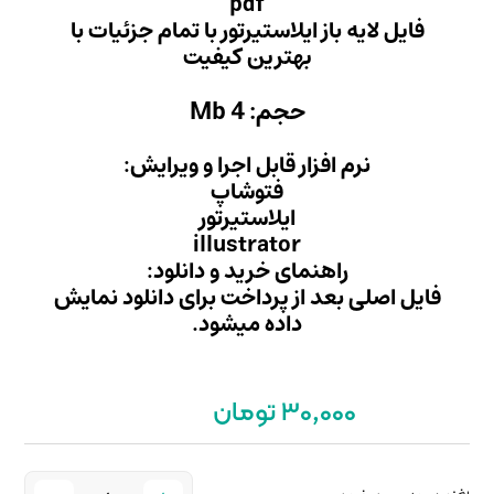
pd
یرتور با تمام جزئیات با
ن کیفیت
Mb
ل اجرا و ویرایش:
وشاپ
ستیرتور
illust
ید و دانلود:
داخت برای دانلود نمایش
میشود.