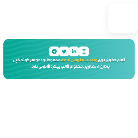
 آپامه
محفوظ بوده و هر گونه کپی
 و قالب پیگرد قانونی دارد.