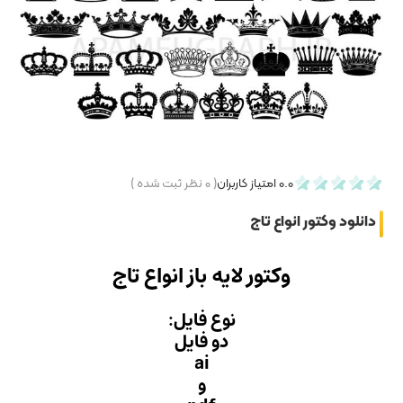
۰
نظر ثبت شده )
باز انواع تاج
 فایل:
 فایل
ai
و