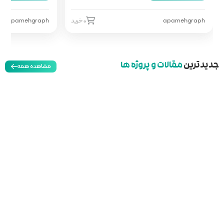
0 خرید
apamehgraph
0 خرید
مشاهده همه