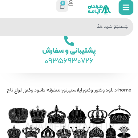
0
جستجو
در سایت
ی و سفارش
093569
تیرتور
متفرقه
دانلود وکتور انواع تاج