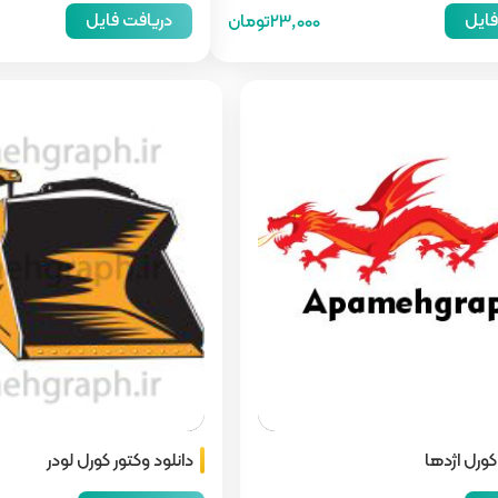
فایل
دریافت فایل
23,000تومان
کورل اژدها
دانلود وکتور کورل لودر