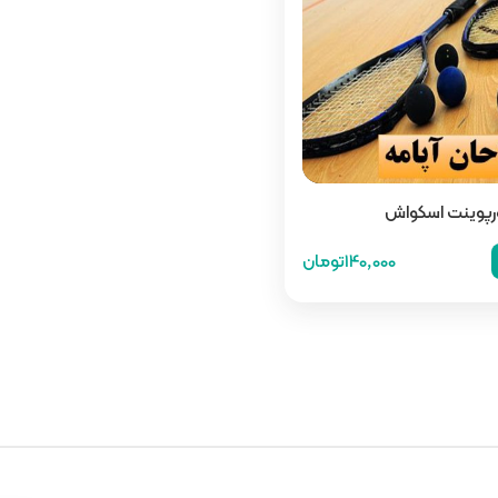
ورپوینت اسکواش
140,000تومان