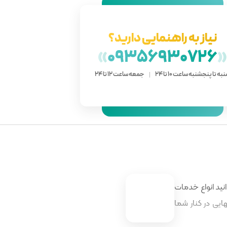
نیاز به راهنمایی دارید؟
»
09356930726
به تا پنجشنبه ساعت 10 تا 24
جمعه ساعت 12 تا 24
نید انواع خدمات
ایی در کنار شما