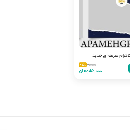
تاگرام سرمه ای جدید
50 ٪
30,000
15,000تومان