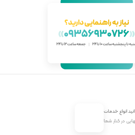
نیاز به راهنمایی دارید؟
»
09356930726
به تا پنجشنبه ساعت 10 تا 24
جمعه ساعت 12 تا 24
نید انواع خدمات
ایی در کنار شما