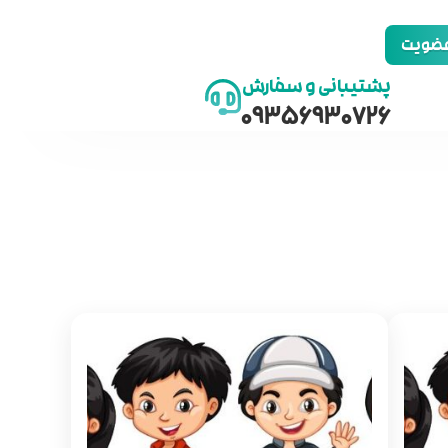
 عضویت
پشتیبانی و سفارش
09356930726