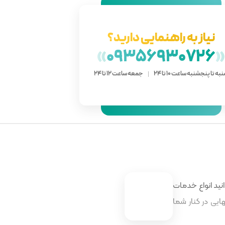
نیاز به راهنمایی دارید؟
»
09356930726
به تا پنجشنبه ساعت 10 تا 24
جمعه ساعت 12 تا 24
نید انواع خدمات
ایی در کنار شما