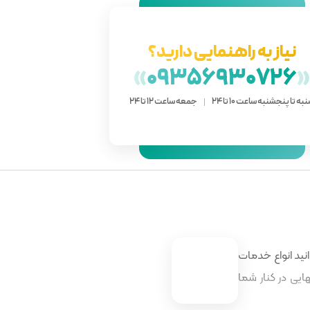
نیاز به راهنمایی دارید؟
»
09356930726
به تا پنجشنبه ساعت 10 تا 24
جمعه ساعت 12 تا 24
نید انواع خدمات
ایی در کنار شما