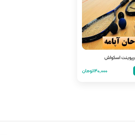
ورپوینت اسکواش
140,000تومان