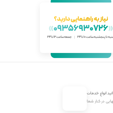
نیاز به راهنمایی دارید؟
»
09356930726
به تا پنجشنبه ساعت 10 تا 24
جمعه ساعت 12 تا 24
نید انواع خدمات
ایی در کنار شما