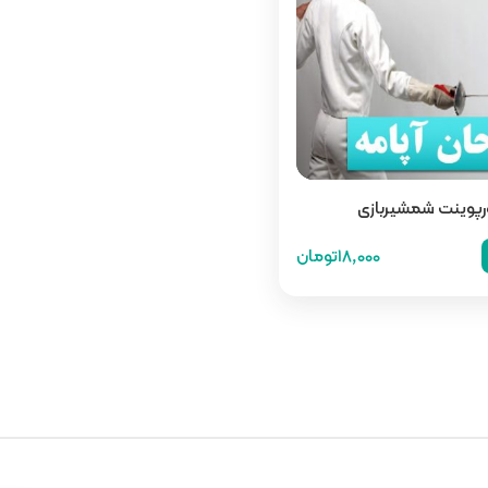
ورپوینت شمشیربازی
18,000تومان