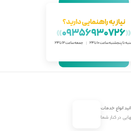
نیاز به راهنمایی دارید؟
»
09356930726
به تا پنجشنبه ساعت 10 تا 24
جمعه ساعت 12 تا 24
نید انواع خدمات
ایی در کنار شما