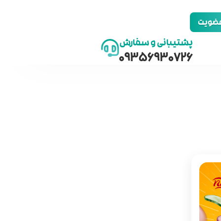
 عضویت
پشتیبانی و سفارش
09356930726