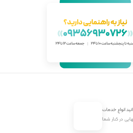
نیاز به راهنمایی دارید؟
»
09356930726
به تا پنجشنبه ساعت 10 تا 24
جمعه ساعت 12 تا 24
نید انواع خدمات
ایی در کنار شما