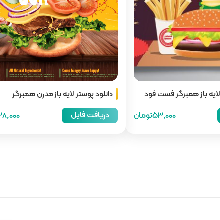
 لایه باز همبرگر فست فود
دانلود پوستر لایه باز مدرن همبرگر
دریافت فایل
53,000تومان
38,000توما