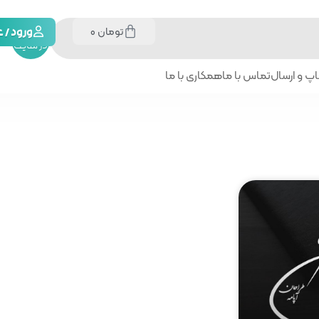
تومان
0
جستجو
ورود /
در سایت
پ و ارسال
تماس با ما
همکاری با ما