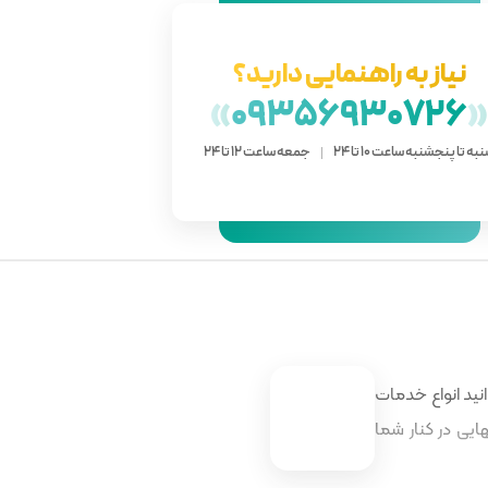
نیاز به راهنمایی دارید؟
»
09356930726
به تا پنجشنبه ساعت 10 تا 24
جمعه ساعت 12 تا 24
نید انواع خدمات
ایی در کنار شما