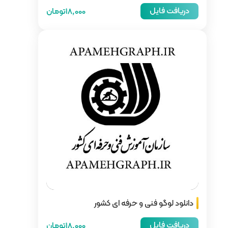
18,000تومان
 ای کشور
18,000تومان