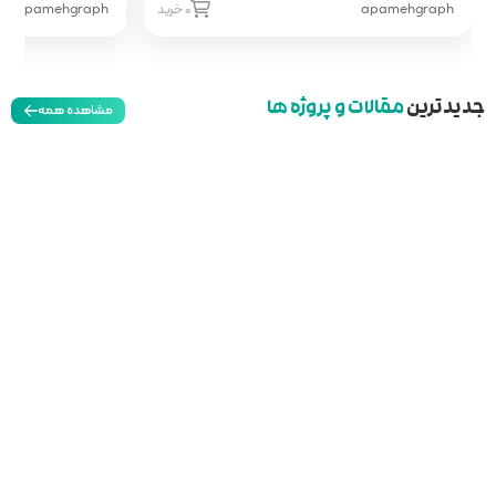
0 خرید
apamehgraph
0 خرید
مشاهده همه