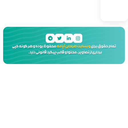
 آپامه
محفوظ بوده و هر گونه کپی
 و قالب پیگرد قانونی دارد.