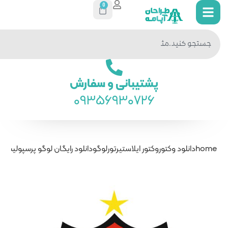
0
جستجو
در سایت
ی و سفارش
093569
رتور
لوگو
دانلود رایگان لوگو پرسپولیس