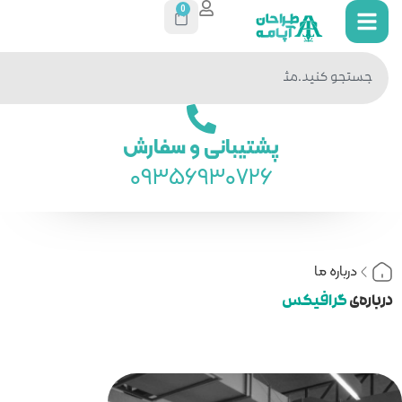
0
جستجو
در سایت
ی و سفارش
093569