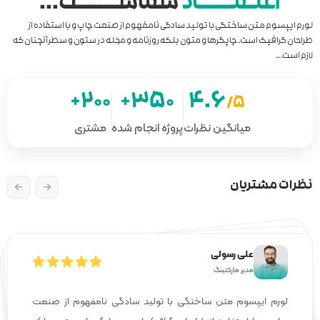
اســـــــت...
 نامفهوم از صنعت چاپ و با استفاده از
ه روزنامه و مجله در ستون و سطرآنچنان که
200+
350
ژه انجام شده
مشتری
علی رسولی
مدیر مارکتینگ
 تولید سادگی نامفهوم از صنعت
لورم ایپسوم متن ساختگی ب