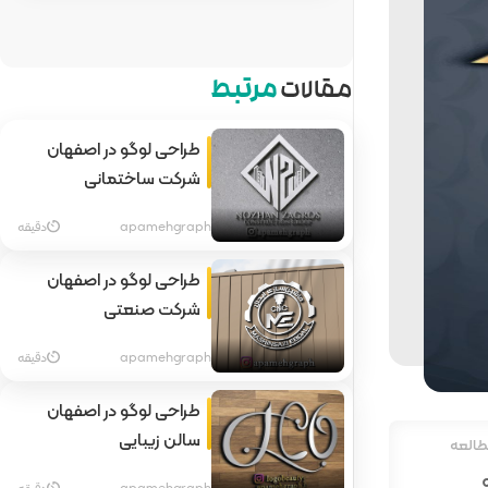
مقالات
مرتبط
طراحی لوگو در اصفهان
شرکت ساختمانی
apamehgraph
دقیقه
طراحی لوگو در اصفهان
شرکت صنعتی
apamehgraph
دقیقه
طراحی لوگو در اصفهان
سالن زیبایی
طالعه
apamehgraph
دقیقه