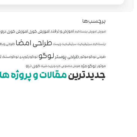
برچسب‌ها
آموزش کورل
آموزش کورل دراو
آموزش و ترفند
آموزش
آموزش اینستاگرام
طراحی امضا
طراحی رابط 
اینستاگرام
سرتیفیکیت
سرتیفیکیت چیست
لوگو
ل
طراحی پوستر
طراحی لوگو موتور
لوگو ارتوپدی
لوگو اسنک
لوگو مژه
کورل دراو
موتور
هوش مصنوعی
کارت ویزیت شیک
جدیدترین
مقالات و پروژه ها