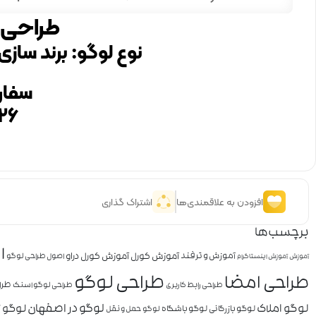
طراحی 
نوع لوگو: برند ساز
سفار
۲۶
افزودن به علاقمندی‌ها
اشتراک گذاری
برچسب‌ها
ا
آموزش کورل
آموزش کورل دراو
آموزش و ترفند
اصول طراحی لوگو
آموزش
آموزش اینستاگرام
طراحی لوگو
طراحی امضا
طرا
طراحی رابط کاربری
طراحی لوگو اسنک
لوگو املاک
لوگو در اصفهان
لوگو ز
لوگو بازرگانی
لوگو باشگاه
لوگو حمل و نقل