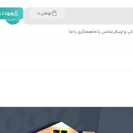
تومان
0
جستجو
ورود /
در سایت
پ و ارسال
تماس با ما
همکاری با ما