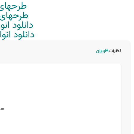
طرحهای 
طرحهای م
دانلود ان
دانلود ان
نظرات
کاربران
هن