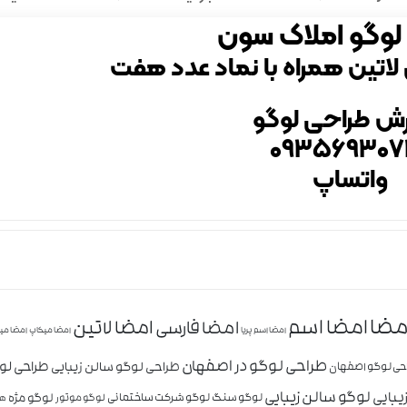
لوگو املاک سون
ی لاتین همراه با نماد عدد هفت
ش طراحی لوگو
۰۹۳۵۶۹۳۰۷
واتساپ
مضا
امضا اسم
امضا لاتین
امضا فارسی
امضا اسم پریا
امضا میکاپ
امضا می
طراحی لوگو در اصفهان
طراحی ل
طراحی لوگو سالن زیبایی
حی لوگو اصفهان
لوگو سالن زیبایی
یبایی
لوگو مژه
لوگو سنگ
لوگو شرکت ساختمانی
لوگو موتور
هو