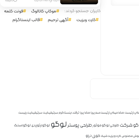
کاربران جستجو کردند:
موکاپ کاتالوگ
فونت کلمه
کارت ویزیت
آگهی ترحیم
قالب اینستاگرام
کاپ آرتیست
امضا میکاپ آرتیست اسم پریا
امضا پریا
ترفند اینستاگرام
سرتیفیکیت
سرتیفیکیت چیست
لوگو
وگو شرکت
طراحی پوستر
طراحی لوگو موتور
لوگو ارتوپدی
لوگو اسنک
کورل دراو
ش مصنوعی
کارت ویزیت شیک