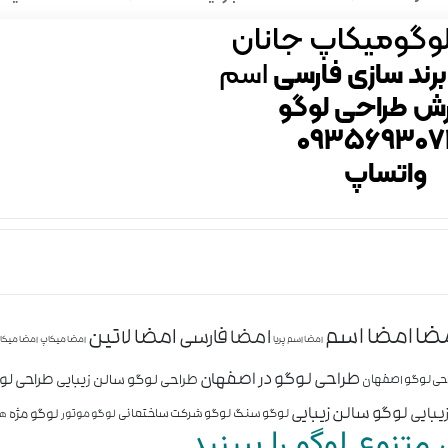
وگومیکاپ جانان
برند سازی فارسی
اسم
ش طراحی لوگو
۰۹۳۵۶۹۳۰۷
واتساپ
ضا
امضا اسم
امضا لاتین
امضا فارسی
امضا اسم پریا
امضا میکاپ
امضا میکا
طراحی لوگو در اصفهان
طراحی ل
طراحی لوگو سالن زیبایی
حی لوگو اصفهان
لوگو سالن زیبایی
یبایی
لوگو مژه
لوگو سنگ
لوگو شرکت ساختمانی
لوگو موتور
هو
متنوع لوگو را ببینید