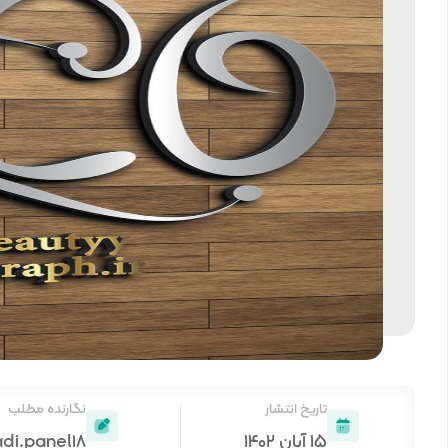
تاریخ انتشار
نگارنده مطلب
۱۵ آبان ۱۴۰۲
adi.panel18