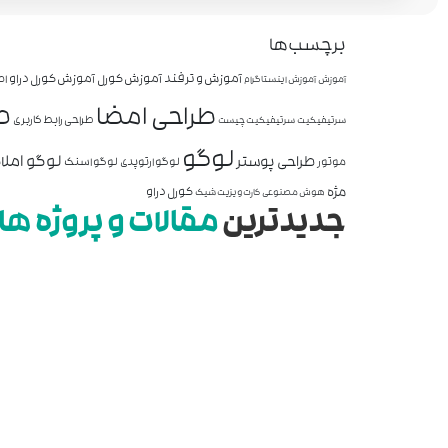
برچسب‌ها
آموزش و ترفند
آموزش کورل
آموزش کورل دراو
اص
آموزش
آموزش اینستاگرام
ط
طراحی امضا
طراحی رابط کاربری
سرتیفیکیت
سرتیفیکیت چیست
لوگو
لوگو املا
طراحی پوستر
موتور
لوگو ارتوپدی
لوگو اسنک
مژه
کورل دراو
هوش مصنوعی
کارت ویزیت شیک
جدیدترین
مقالات و پروژه ها