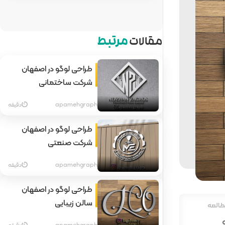
مقالات
مرتبط
طراحی لوگو در اصفهان
شرکت ساختمانی
apamehgraph
دقیقه
طراحی لوگو در اصفهان
شرکت صنعتی
apamehgraph
دقیقه
طراحی لوگو در اصفهان
سالن زیبایی
طالعه
apamehgraph
دقیقه