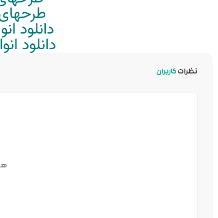
طرحهای م
دانلود ان
دانلود ان
نظرات
کاربران
هن