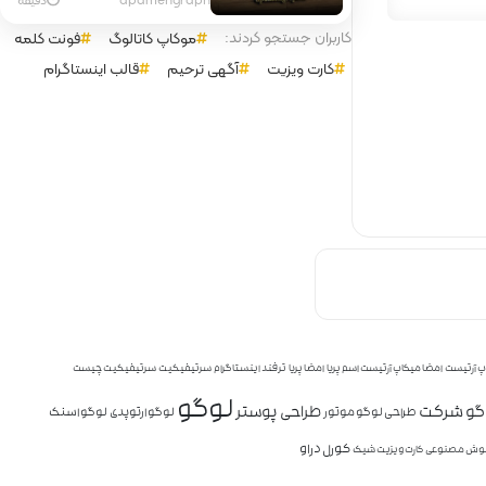
کاربران جستجو کردند:
موکاپ کاتالوگ
فونت کلمه
کارت ویزیت
آگهی ترحیم
قالب اینستاگرام
پ آرتیست
امضا میکاپ آرتیست اسم پریا
امضا پریا
ترفند اینستاگرام
سرتیفیکیت
سرتیفیکیت چیست
لوگو
وگو شرکت
طراحی پوستر
طراحی لوگو موتور
لوگو ارتوپدی
لوگو اسنک
کورل دراو
ش مصنوعی
کارت ویزیت شیک