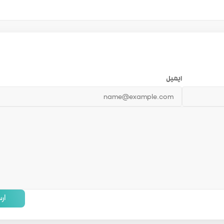
ایمیل
ار