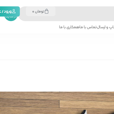
تومان
0
جستجو
ورود /
در سایت
پ و ارسال
تماس با ما
همکاری با ما