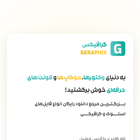
داشبورد
به دنیای
وکتورها
،
موکاپ‌ها
و
فونت‌های
حرفه‌ای
خوش برگشتید!
بـــزرگـتـریــن مرجع دانلود رایگان انواع فایل‌های
استــــوک و گرافیکــــی
نام کاربری یا آدرس ایمیل