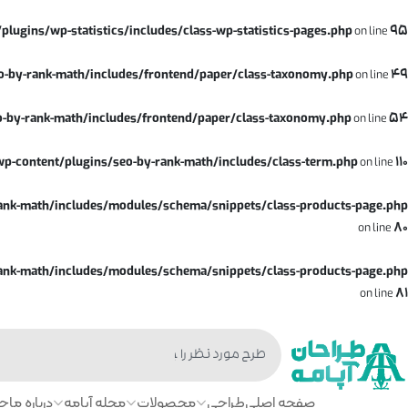
gins/wp-statistics/includes/class-wp-statistics-pages.php
on line
95
-by-rank-math/includes/frontend/paper/class-taxonomy.php
on line
49
by-rank-math/includes/frontend/paper/class-taxonomy.php
on line
54
-content/plugins/seo-by-rank-math/includes/class-term.php
on line
110
nk-math/includes/modules/schema/snippets/class-products-page.php
on line
80
nk-math/includes/modules/schema/snippets/class-products-page.php
on line
81
صفحه اصلی
طراحی
محصولات
مجله آپامه
درباره ما
چا