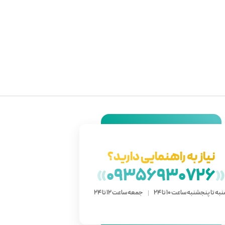
نیاز به راهنمایی دارید؟
»
09356930726
به تا پنجشنبه ساعت 10 تا 24
جمعه ساعت 12 تا 24