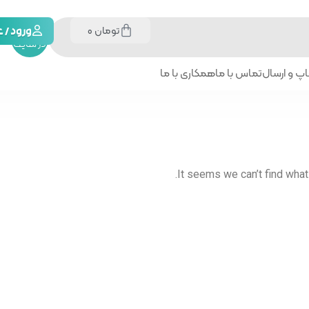
تومان
0
جستجو
ورود /
در سایت
پ و ارسال
تماس با ما
همکاری با ما
It seems we can’t find what 