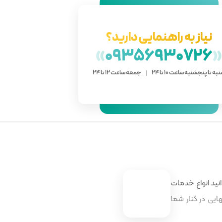
نیاز به راهنمایی دارید؟
»
09356930726
به تا پنجشنبه ساعت 10 تا 24
جمعه ساعت 12 تا 24
نید انواع خدمات
ایی در کنار شما