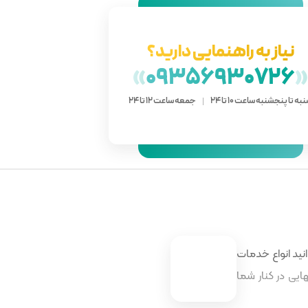
نیاز به راهنمایی دارید؟
»
09356930726
به تا پنجشنبه ساعت 10 تا 24
جمعه ساعت 12 تا 24
نید انواع خدمات
ایی در کنار شما