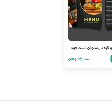
و لایه باز رستوران فست فود
52,000تومان