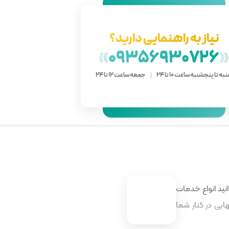
نیاز به راهنمایی دارید؟
»
09356930726
به تا پنجشنبه ساعت 10 تا 24
جمعه ساعت 12 تا 24
نید انواع خدمات
ایی در کنار شما