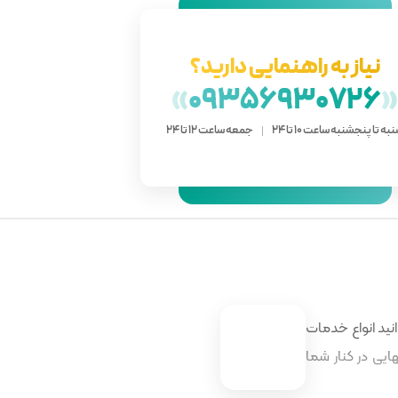
نیاز به راهنمایی دارید؟
»
09356930726
به تا پنجشنبه ساعت 10 تا 24
جمعه ساعت 12 تا 24
نید انواع خدمات
ایی در کنار شما