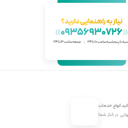
نیاز به راهنمایی دارید؟
»
09356930726
به تا پنجشنبه ساعت 10 تا 24
جمعه ساعت 12 تا 24
نید انواع خدمات
ایی در کنار شما