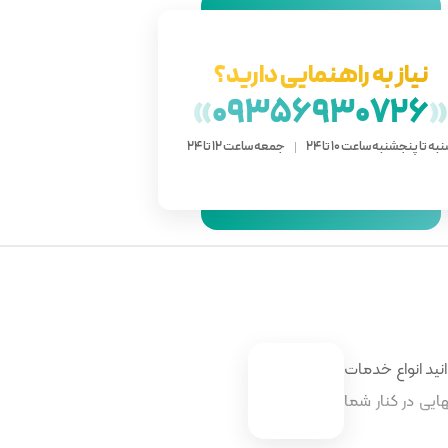
نیاز به راهنمایی دارید؟
»
09356930726
به تا پنجشنبه ساعت 10 تا 24
جمعه ساعت 12 تا 24
نید انواع خدمات
ایی در کنار شما