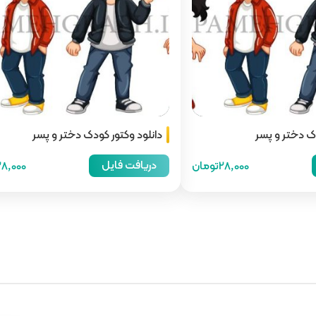
دک دختر و پسر
دانلود وکتور کودک دختر و پسر
دریافت فایل
28,000تومان
28,000توما