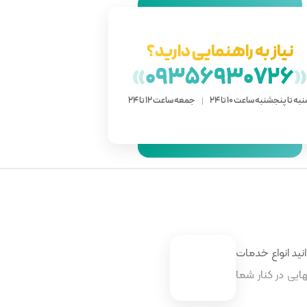
نیاز به راهنمایی دارید؟
»
09356930726
به تا پنجشنبه ساعت 10 تا 24
جمعه ساعت 12 تا 24
نید انواع خدمات
ایی در کنار شما