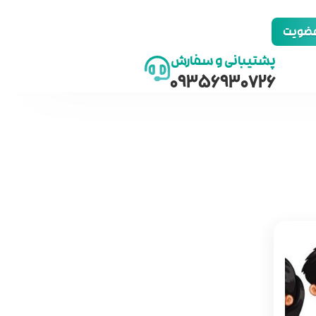
 عضویت
پشتیبانی و سفارش
09356930726