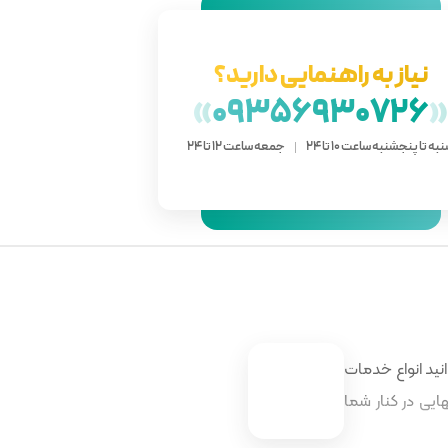
نیاز به راهنمایی دارید؟
»
09356930726
به تا پنجشنبه ساعت 10 تا 24
جمعه ساعت 12 تا 24
نید انواع خدمات
ایی در کنار شما