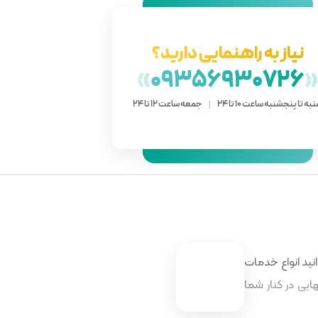
نیاز به راهنمایی دارید؟
»
09356930726
به تا پنجشنبه ساعت 10 تا 24
جمعه ساعت 12 تا 24
نید انواع خدمات
ایی در کنار شما