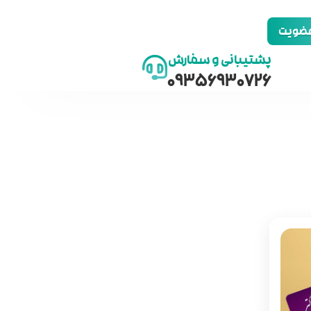
 عضویت
پشتیبانی و سفارش
09356930726