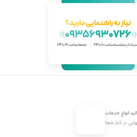
نیاز به راهنمایی دارید؟
»
09356930726
به تا پنجشنبه ساعت 10 تا 24
جمعه ساعت 12 تا 24
نید انواع خدمات
ایی در کنار شما