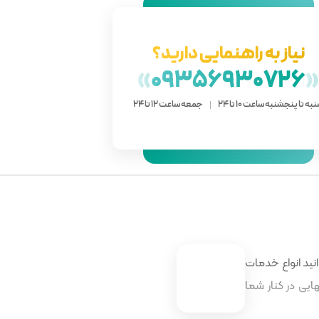
نیاز به راهنمایی دارید؟
»
09356930726
به تا پنجشنبه ساعت 10 تا 24
جمعه ساعت 12 تا 24
نید انواع خدمات
ایی در کنار شما