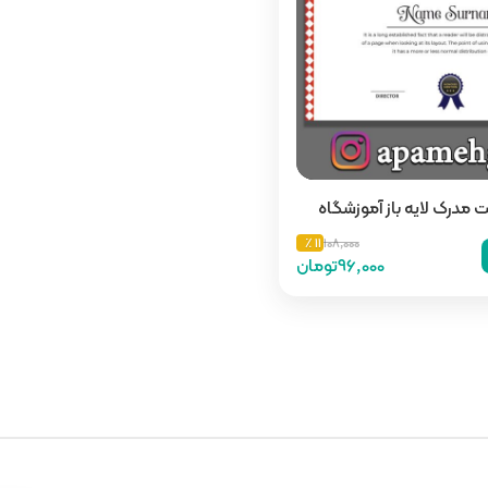
 مدرک لایه باز آموزشگاه
11 ٪
108,000
96,000تومان