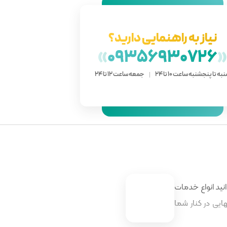
نیاز به راهنمایی دارید؟
»
09356930726
به تا پنجشنبه ساعت 10 تا 24
جمعه ساعت 12 تا 24
نید انواع خدمات
ایی در کنار شما