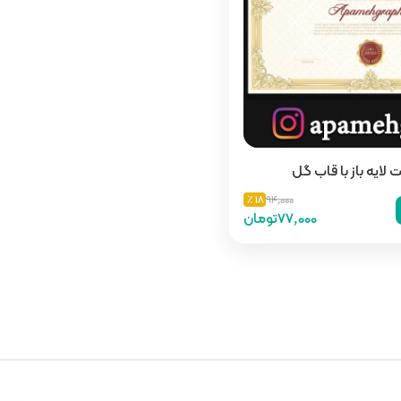
 لایه باز با قاب گل
18 ٪
94,000
77,000تومان