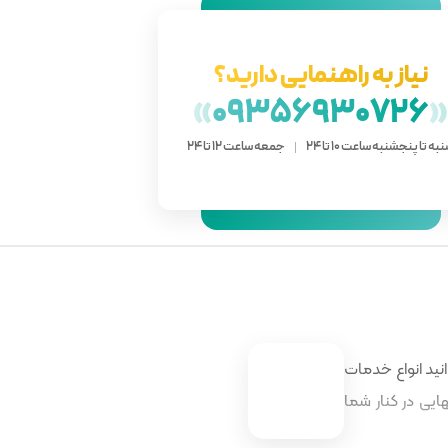
نیاز به راهنمایی دارید؟
»
09356930726
به تا پنجشنبه ساعت 10 تا 24
جمعه ساعت 12 تا 24
نید انواع خدمات
ایی در کنار شما