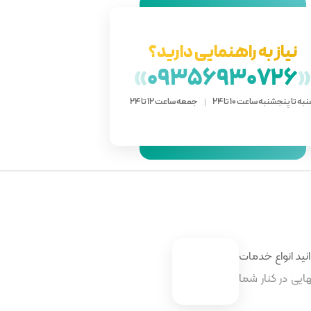
نیاز به راهنمایی دارید؟
»
09356930726
به تا پنجشنبه ساعت 10 تا 24
جمعه ساعت 12 تا 24
نید انواع خدمات
ایی در کنار شما