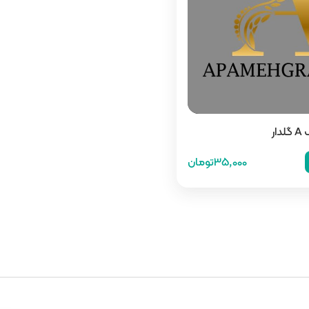
ار
35,000تومان