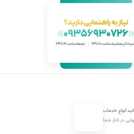
نیاز به راهنمایی دارید؟
»
09356930726
به تا پنجشنبه ساعت 10 تا 24
جمعه ساعت 12 تا 24
نید انواع خدمات
ایی در کنار شما