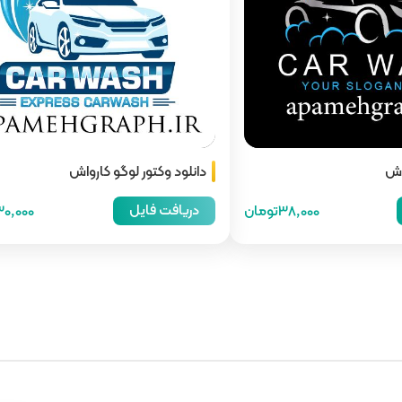
اش
دانلود وکتور لوگو کارواش
دریافت فایل
38,000تومان
30,000توما