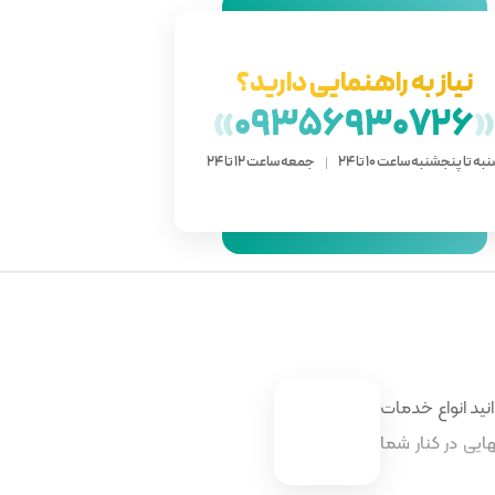
نیاز به راهنمایی دارید؟
»
09356930726
به تا پنجشنبه ساعت 10 تا 24
جمعه ساعت 12 تا 24
نید انواع خدمات
ایی در کنار شما