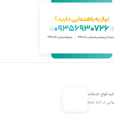
نیاز به راهنمایی دارید؟
»
09356930726
به تا پنجشنبه ساعت 10 تا 24
جمعه ساعت 12 تا 24
نید انواع خدمات
ایی در کنار شما