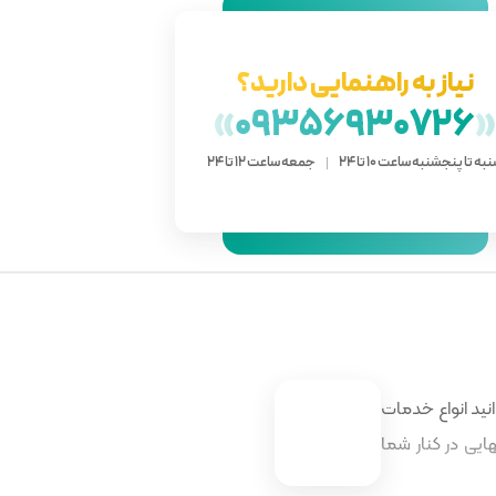
نیاز به راهنمایی دارید؟
»
09356930726
به تا پنجشنبه ساعت 10 تا 24
جمعه ساعت 12 تا 24
نید انواع خدمات
ایی در کنار شما