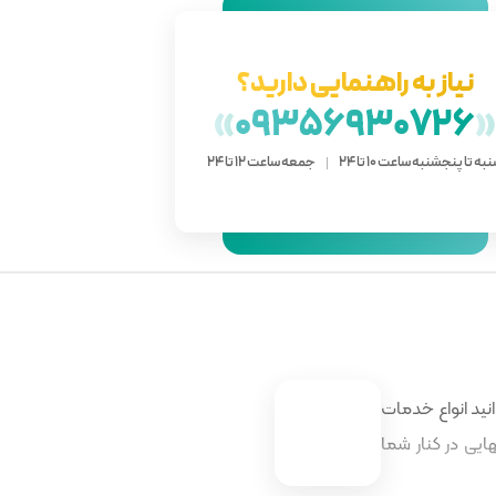
نیاز به راهنمایی دارید؟
»
09356930726
به تا پنجشنبه ساعت 10 تا 24
جمعه ساعت 12 تا 24
نید انواع خدمات
ایی در کنار شما