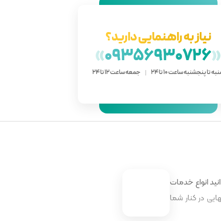
نیاز به راهنمایی دارید؟
»
09356930726
به تا پنجشنبه ساعت 10 تا 24
جمعه ساعت 12 تا 24
نید انواع خدمات
ایی در کنار شما