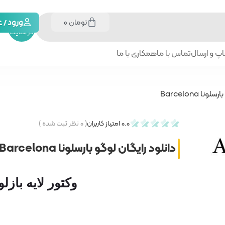
تومان
0
جستجو
ورود /
در سایت
پ و ارسال
تماس با ما
همکاری با ما
نا Barcelona
0.0
امتیاز کاربران
(
۰
نظر ثبت شده )
دانلود رایگان لوگو بارسلونا Barcelona
وکتور لایه بازلوگو با