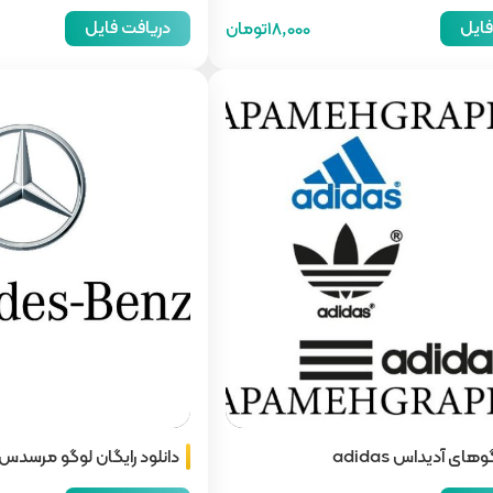
فایل
دریافت فایل
18,000تومان
های آدیداس adidas
Benz