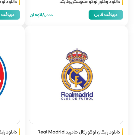
دانلود وکتور لوگو منچستریونایتد
دانلود لوگو لی
دریافت فایل
دریافت 
18,000تومان
دانلود رایگان لوگو رئال مادرید Real Madrid