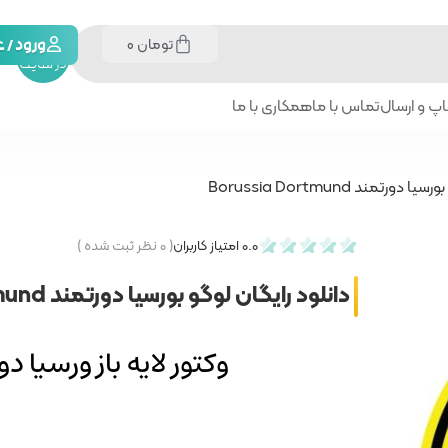
تومان
0
جستجو
ورود /
در سایت
پ و ارسال
تماس با ما
همکاری با ما
ورتمند Borussia Dortmund
0.0
امتیاز کاربران
(
۰
نظر ثبت شده )
دانلود رایگان لوگو بورسیا دورتمند Borussia Dortmund
وکتور لایه باز ورسیا دورتمند ortmund