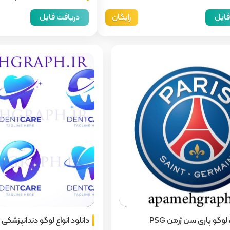
city
m
فایل
رایگان
دریافت فایل
 لوگو پاری سن ژرمن PSG
دانلود انواع لوگو دندانپزشکی