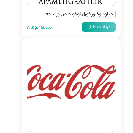
و خاص ورساچه
25,000تومان