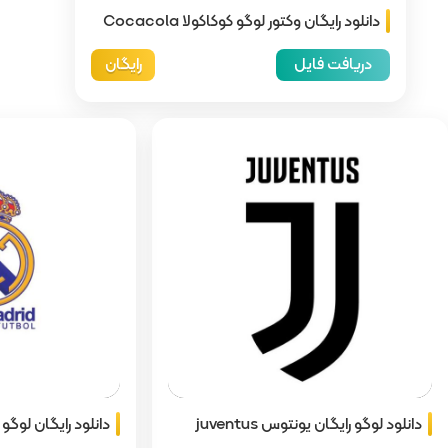
ولا Cocacola
رایگان
دانلود رایگان لوگو رئال مادرید Real
دان