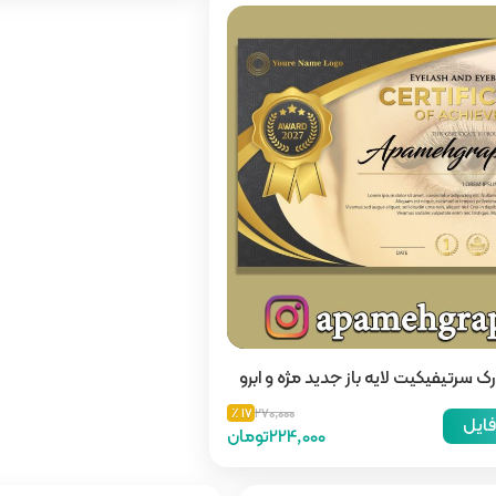
ک سرتیفیکیت لایه باز جدید مژه و ابرو
17 ٪
270,000
فایل
224,000تومان