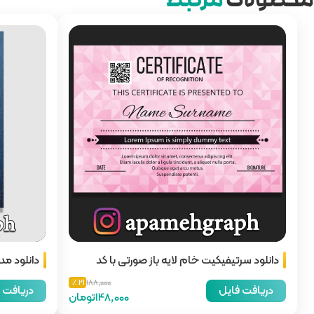
محصولات
مرتبط
دانلود سرتیفیکیت خام لایه باز صورتی با کد
دانلود مد
رجیستری
21 ٪
188,000
دریافت فایل
دریافت 
148,000تومان