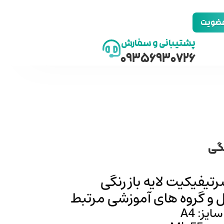
 عضویت
پشتیبانی و سفارش
09356930726
نگی
فیکیت لایه باز رنگی
 گروه‌‌ های آموزشی مرتبط
سایز: A4