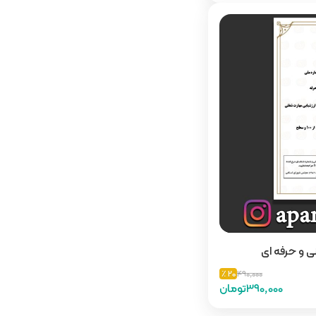
ی و حرفه ای
20 ٪
490,000
390,000تومان