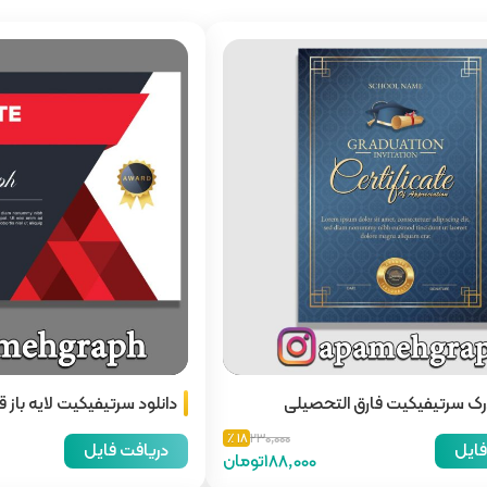
رک سرتیفیکیت فارق التحصیلی
دانلود سرتیفیکیت لایه باز
18 ٪
230,000
فایل
دریافت فایل
188,000تومان