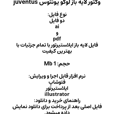
توس juventus
 فایل:
 فایل
ai
و
pd
یرتور با تمام جزئیات با
ن کیفیت
Mb
ل اجرا و ویرایش:
وشاپ
ستیرتور
illust
ید و دانلود:
داخت برای دانلود نمایش
میشود.