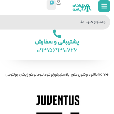
0
جستجو
در سایت
ی و سفارش
093569
رتور
لوگو
دانلود لوگو رایگان یونتوس juventus