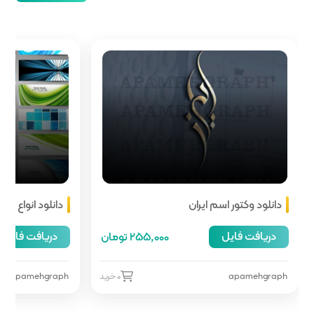
دانلود انواع هدر سایت
دریافت فایل
255,00 تومان
66,000 تومان
0 خرید
apamehgraph
0 خرید