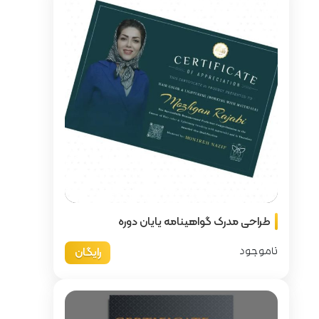
یایان دوره
رایگان