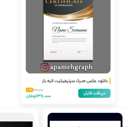
یکیت لایه باز
27 ٪
188,000
138,000تومان