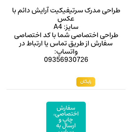
یکیت آرایش دائم با
کس
 A4
ما با کد اختصاصی
ماس یا ارتباط در
ساپ:
093569
ارش
صاصی،
پ و
ال به
اسر